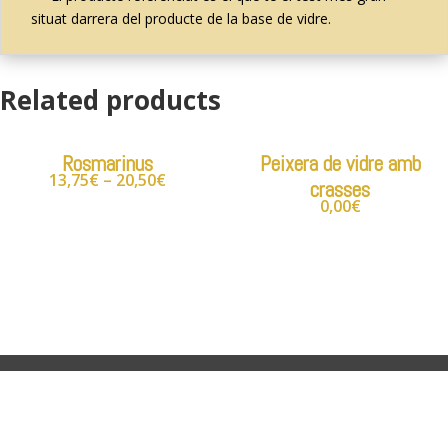
situat darrera del producte de la base de vidre.
Related products
Rosmarinus
Peixera de vidre amb
13,75
€
–
20,50
€
crasses
0,00
€